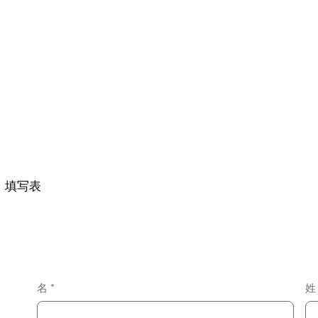
。填写表
名
*
姓